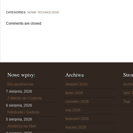
CATEGORIES:
NOWE TECHNOLOGIE
Comments are closed.
Nowe wpisy:
Archiwa
Stro
Dla sportowców
sierpień 2026
Arch
7 sierpnia, 2026
lipiec 2026
Spis T
Z Miłości do Czytania
czerwiec 2026
Tagi
6 sierpnia, 2026
maj 2026
Fotobudki i Gadżety
kwiecień 2026
5 sierpnia, 2026
Amatorzy na Start
marzec 2026