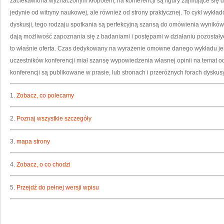
zaciekawiona wyznaczonym kłopotem, na konferencji są figury zajmujące się 
jedynie od witryny naukowej, ale również od strony praktycznej. To cykl wykł
dyskusji, tego rodzaju spotkania są perfekcyjną szansą do omówienia wynikó
dają możliwość zapoznania się z badaniami i postępami w działaniu pozostały
to właśnie oferta. Czas dedykowany na wyrażenie omowne danego wykładu jest
uczestników konferencji miał szansę wypowiedzenia własnej opinii na temat o
konferencji są publikowane w prasie, lub stronach i przeróżnych forach dyskus
1.
Zobacz, co polecamy
2.
Poznaj wszystkie szczegóły
3.
mapa strony
4.
Zobacz, o co chodzi
5.
Przejdź do pełnej wersji wpisu