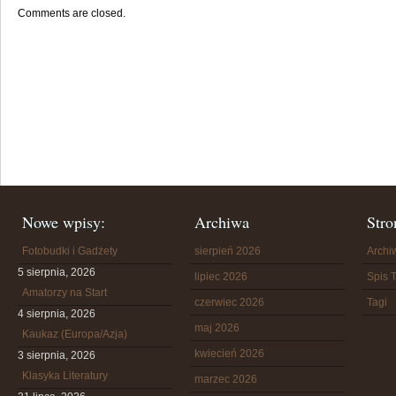
Comments are closed.
Nowe wpisy:
Archiwa
Stro
Fotobudki i Gadżety
sierpień 2026
Arch
5 sierpnia, 2026
lipiec 2026
Spis T
Amatorzy na Start
czerwiec 2026
Tagi
4 sierpnia, 2026
maj 2026
Kaukaz (Europa/Azja)
kwiecień 2026
3 sierpnia, 2026
Klasyka Literatury
marzec 2026