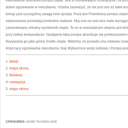
ewentualnie Gruntowa pompa ciapła. Jest to olśniewające rozwiązanie, za po
dobre ogrzewanie w mieszkaniu. I trzeba zauważyć, że nie jest ono aż takie 
biorąc pod szczególną uwagę inne sprzęty. Poza tym Powietrzna pompa ciepl
odparowania posiadają konkretne zadanie. Maj one na celu bez mała wyciągnąć
zamontowany chłodny wymiennik ciepła. To on w miarodajnym stopniu jest dol
przy niskiej temperaturze. Następnie taka pompa absorbuje się przekazaniem
Nazywamy go jako górne źródło ciepła. Widzimy, że posiada ona ciekawe rozw
dotyczący ogrzewania mieszkania. Kup Wytwornice wody lodowej i Pompa pow
1.
teksty
2.
mapa strony
3.
felietony
4.
nawigacja
5.
mapa strony
CATEGORIES:
NOWE TECHNOLOGIE