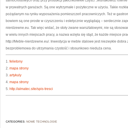
samochodowych oraz przy produkcji jakichkolwiek części. Jednakowoż równie 
w prywatnych garażach. Są one wytrzymałe i pożyteczne w użyciu. Takie rozkł
pożądanym na rynku wyposażenia pomieszczeń pracowniczych. Też w gastronomi
bowiem są one proste w czyszczeniu i estetycznie wyglądają – serdecznie zap
nierdzewne.eu. Tak więc widać, że stoły zwane warsztatowymi, nie są stosowan
w wielu innych miejscach pracy, a nazwa wzięła się stąd, że każde miejsce pra
http://Meble-nierdzewne.eu/. Inwestycja w meble stalowe jest niezwykle dobra
bezproblemowa do utrzymania czystość i stosunkowo nieduża cena.
1.
felietony
2.
mapa strony
3.
artykuly
4.
mapa strony
5.
http://almatec.site/spis-tresci
CATEGORIES:
NOWE TECHNOLOGIE