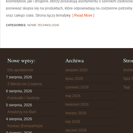
kosmetyków, jak i drogerie, którzy poszukują asortymentu o szerokim zastosowa
ponieważ skupia się na produktach, które odpowiadają na codzienne potrzeb
oraz całego ciała. Strona łączy tematykę
[ Read More ]
CATEGORIES:
NOWE TECHNOLOGIE
Nowe wpisy:
Archiwa
Stro
Dla sportowców
sierpień 2026
Arch
7 sierpnia, 2026
lipiec 2026
Spis T
Z Miłości do Czytania
czerwiec 2026
Tagi
6 sierpnia, 2026
maj 2026
Fotobudki i Gadżety
kwiecień 2026
5 sierpnia, 2026
Amatorzy na Start
marzec 2026
4 sierpnia, 2026
luty 2026
Kaukaz (Europa/Azja)
styczeń 2026