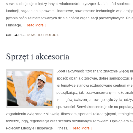
serwisu obejmuje między innymi wiadomości dotyczące działalności społecznej,
fundacji, zagadnienia prawne i finansowe, nowoczesne technologie wspierają
pytania osób zainteresowanych działalnością organizacji pozarządowych. Po
Fundacje.
[ Read More ]
CATEGORIES:
NOWE TECHNOLOGIE
Sprzęt i akcesoria
Sport i aktywność fizyczna to znacznie więcej niż
sposób dbania o zdrowie, dobre samopoczucie
tej tematyce stanowi rozbudowane centrum wie
początkujący, jak i zaawansowany – może znal
treningów, ćwiczeń, zdrowego stylu życia, odż
sprawności. Serwis koncentruje się na popular
zagadnienia związane z siłownią, fitnessem, sportami rekreacyjnymi, treningi
rowerze, jogą, regeneracją oraz szeroko rozumianym zdrowiem. Opis opiera si
Polecam Lifestyle i inspiracje i Fitness.
[ Read More ]