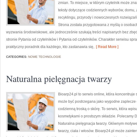
zmian. To miejsce, w którym czytelnik może zn
teksty dotyczące codziennych wyborów, domu, z
recyklingu, przyrody i nowoczesnych rozwiązań 
Strona została przygotowana z myślą o osobac
wyzwania środowiskowe, ale jednocześnie szukają treści napisanych bez zb
stronie Pytania od czytelników i Pytania od czytelników. Charakter serwisu sp
praktyczny poradnik dla każdego, kto zastanawia się,
[ Read More ]
CATEGORIES:
NOWE TECHNOLOGIE
Naturalna pielęgnacja twarzy
Bioarp24.pl to serwis online, która koncentruj
może być postrzegana jako wygodne zaplecze of
codzienną troską o skórę. To serwis, która wpi
kosmetykami o prostszym składzie. Polecamy D
Naturalna pielęgnacja twarzy. Głównym motywe
twarzy, ciała i włosów. Bioarp24.pl może zain