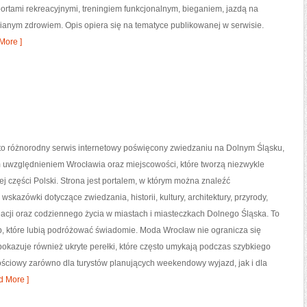
portami rekreacyjnymi, treningiem funkcjonalnym, bieganiem, jazdą na
ianym zdrowiem. Opis opiera się na tematyce publikowanej w serwisie.
More ]
o różnorodny serwis internetowy poświęcony zwiedzaniu na Dolnym Śląsku,
 uwzględnieniem Wrocławia oraz miejscowości, które tworzą niezwykle
j części Polski. Strona jest portalem, w którym można znaleźć
skazówki dotyczące zwiedzania, historii, kultury, architektury, przyrody,
acji oraz codziennego życia w miastach i miasteczkach Dolnego Śląska. To
b, które lubią podróżować świadomie. Moda Wrocław nie ogranicza się
 pokazuje również ukryte perełki, które często umykają podczas szybkiego
ościowy zarówno dla turystów planujących weekendowy wyjazd, jak i dla
 More ]