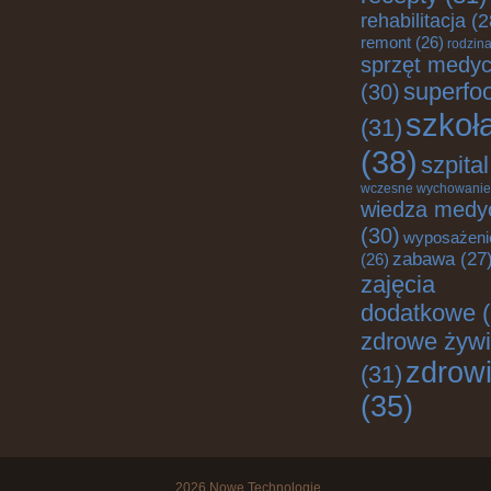
rehabilitacja
(2
remont
(26)
rodzin
sprzęt medy
superfo
(30)
szkoł
(31)
(38)
szpital
wczesne wychowanie
wiedza medy
(30)
wyposażeni
zabawa
(27
(26)
zajęcia
dodatkowe
(
zdrowe żywi
zdrow
(31)
(35)
2026
Nowe Technologie
.