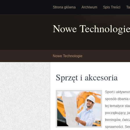
Strona główna
Archiwum
Spis Treści
Ta
Nowe Technologi
Nowe Technologie
Sprzęt i akcesoria
Sport i aktywnoś
sposób dbania 
tej tematyce s
początkujący, 
treningów, ćwic
sprawności. Ser