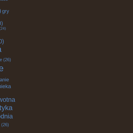
)
gry
)
8)
(24)
0)
a
e
(26)
e
anie
pieka
wotna
ktyka
odnia
(26)