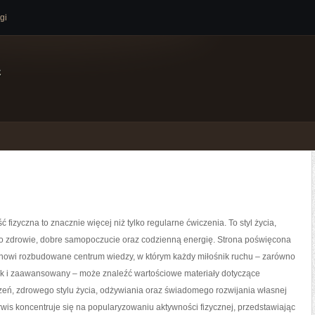
gi
e
ć fizyczna to znacznie więcej niż tylko regularne ćwiczenia. To styl życia,
o zdrowie, dobre samopoczucie oraz codzienną energię. Strona poświęcona
tanowi rozbudowane centrum wiedzy, w którym każdy miłośnik ruchu – zarówno
jak i zaawansowany – może znaleźć wartościowe materiały dotyczące
zeń, zdrowego stylu życia, odżywiania oraz świadomego rozwijania własnej
wis koncentruje się na popularyzowaniu aktywności fizycznej, przedstawiając