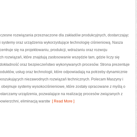
zesne rozwiązania przeznaczone dla zakładów produkcyjnych, dostarczając
i systemy oraz urządzenia wykorzystujące technologię ciśnieniową. Nasza
centruje się na projektowaniu, produkcji, wdrażaniu oraz rozwoju
 rozwiązań, które znajdują zastosowanie wszędzie tam, gdzie liczy się
dokładność oraz bezpieczeństwo wykonywanych procesów. Strona prezentuje
roduktów, usług oraz technologii, które odpowiadają na potrzeby dynamicznie
w poszukujących niezawodnych rozwiązań technicznych. Polecam Maszyny i
rta obejmuje systemy wysokociśnieniowe, które zostały opracowane z myślą o
starczamy urządzenia, pozwalające na realizację procesów związanych z
wierzchni, eliminacją warstw
[ Read More ]