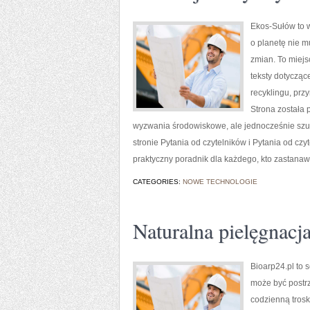
Ekos-Sułów to w
o planetę nie 
zmian. To miejs
teksty dotycząc
recyklingu, prz
Strona została
wyzwania środowiskowe, ale jednocześnie szu
stronie Pytania od czytelników i Pytania od cz
praktyczny poradnik dla każdego, kto zastanawi
CATEGORIES:
NOWE TECHNOLOGIE
Naturalna pielęgnacj
Bioarp24.pl to 
może być postrz
codzienną trosk