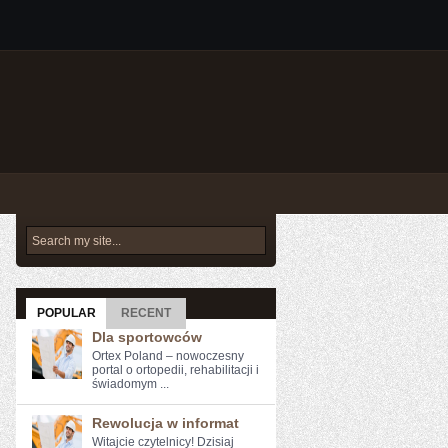
POPULAR
RECENT
Dla sportowców
Ortex Poland – nowoczesny
portal o ortopedii, rehabilitacji i
świadomym ...
Rewolucja w informat
Witajcie czytelnicy! Dzisiaj