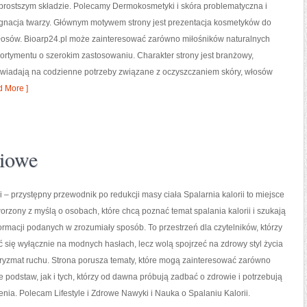
prostszym składzie. Polecamy Dermokosmetyki i skóra problematyczna i
ęgnacja twarzy. Głównym motywem strony jest prezentacja kosmetyków do
 włosów. Bioarp24.pl może zainteresować zarówno miłośników naturalnych
sortymentu o szerokim zastosowaniu. Charakter strony jest branżowy,
owiadają na codzienne potrzeby związane z oczyszczaniem skóry, włosów
 More ]
niowe
ii – przystępny przewodnik po redukcji masy ciała Spalarnia kalorii to miejsce
worzony z myślą o osobach, które chcą poznać temat spalania kalorii i szukają
ormacji podanych w zrozumiały sposób. To przestrzeń dla czytelników, którzy
ć się wyłącznie na modnych hasłach, lecz wolą spojrzeć na zdrowy styl życia
pryzmat ruchu. Strona porusza tematy, które mogą zainteresować zarówno
 podstaw, jak i tych, którzy od dawna próbują zadbać o zdrowie i potrzebują
ia. Polecam Lifestyle i Zdrowe Nawyki i Nauka o Spalaniu Kalorii.