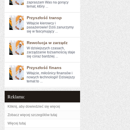
zapraszam Was na gorący
temat, który ...
Przyszłość transp
Witajcie kierowcy⁢ i
pasażerowie! Dziś ⁢zanurzymy
się w ‍fascynujący​ ...
Rewolucja w zarządz
W dzisiejszych czasach,
zarządzanie tożsamością ⁤staje
się coraz ‍bardziej ...
Przyszłość finans
Witajcie, miłośnicy finansów i
⁤nowych technologii! Dzisiejszy
⁤temat to ...
Reklama:
Kliknij, aby dowiedzieć się więcej
Zobacz więcej szczegółów tutaj
Więcej tutaj