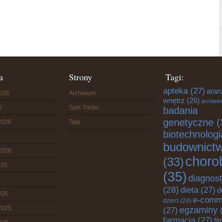
a
Strony
Tagi:
apteka
(27)
aran
2026
Archiwum
wnętrz
(26)
architek
6
Spis Treści
badania
genetyczne
(
2026
Tagi
biotechnologi
budownict
2026
choro
(33)
026
(35)
diagnos
(28)
dieta
(27)
d
026
e-comm
dzieci
(24)
2025
egzaminy
(27)
farmacja
(27)
fi