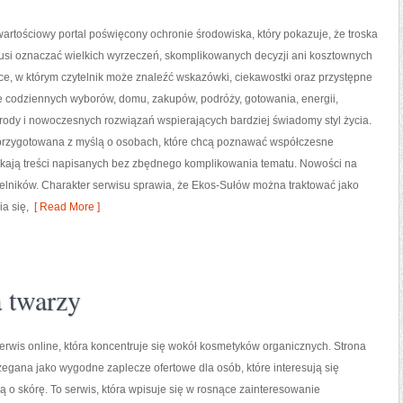
artościowy portal poświęcony ochronie środowiska, który pokazuje, że troska
musi oznaczać wielkich wyrzeczeń, skomplikowanych decyzji ani kosztownych
ce, w którym czytelnik może znaleźć wskazówki, ciekawostki oraz przystępne
e codziennych wyborów, domu, zakupów, podróży, gotowania, energii,
yrody i nowoczesnych rozwiązań wspierających bardziej świadomy styl życia.
 przygotowana z myślą o osobach, które chcą poznawać współczesne
kają treści napisanych bez zbędnego komplikowania tematu. Nowości na
ytelników. Charakter serwisu sprawia, że Ekos-Sułów można traktować jako
a się,
[ Read More ]
a twarzy
serwis online, która koncentruje się wokół kosmetyków organicznych. Strona
egana jako wygodne zaplecze ofertowe dla osób, które interesują się
ą o skórę. To serwis, która wpisuje się w rosnące zainteresowanie