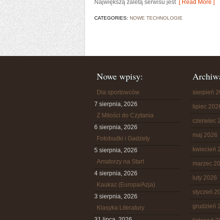
Największą zaletą serwisu jest
[ Read More ]
CATEGORIES:
NOWE TECHNOLOGIE
Nowe wpisy:
Archiw
Dla sportowców
sierpień 
7 sierpnia, 2026
lipiec 202
Z Miłości do Czytania
czerwiec 
6 sierpnia, 2026
maj 2026
Fotobudki i Gadżety
kwiecień 
5 sierpnia, 2026
Amatorzy na Start
marzec 2
4 sierpnia, 2026
luty 2026
Kaukaz (Europa/Azja)
styczeń 2
3 sierpnia, 2026
grudzień 
Klasyka Literatury
31 lipca, 2026