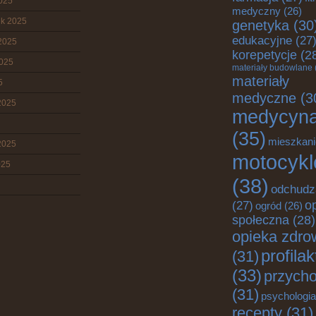
2025
medyczny
(26)
ik 2025
genetyka
(30
edukacyjne
(27
2025
korepetycje
(2
2025
materiały budowlane
materiały
5
medyczne
(3
2025
medycyn
(35)
mieszkani
2025
motocykl
025
(38)
odchudz
o
(27)
ogród
(26)
społeczna
(28)
opieka zdro
profila
(31)
(33)
przych
(31)
psychologia
recepty
(31)