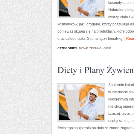
kosmetykami o 
Naturalna piel
twarzy, ciała i
kosmetyków, jak i drogerie, którzy poszukują a
ponieważ skupia się na produktach, które odp
oraz całego ciała. Strona łączy tematykę
[ Read
CATEGORIES:
NOWE TECHNOLOGIE
Diety i Plany Żywie
Spalarnia kalor
w internecie st
konkretnych inf
nie chcą opiera
szerzej: przez 
osoby szukające
świeżego spojrzenia na dobrze znane zagadnien