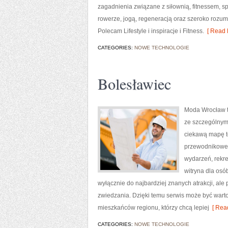
zagadnienia związane z siłownią, fitnessem, s
rowerze, jogą, regeneracją oraz szeroko rozum
Polecam Lifestyle i inspiracje i Fitness.
[ Read 
CATEGORIES:
NOWE TECHNOLOGIE
Bolesławiec
Moda Wrocław t
ze szczególnym
ciekawą mapę te
przewodnikowe w
wydarzeń, rekre
witryna dla osó
wyłącznie do najbardziej znanych atrakcji, ale
zwiedzania. Dzięki temu serwis może być wart
mieszkańców regionu, którzy chcą lepiej
[ Read
CATEGORIES:
NOWE TECHNOLOGIE