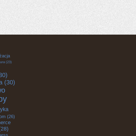
żacja
tura
(23)
30)
a
(30)
wo
by
tyka
om
(26)
erce
(28)
tness