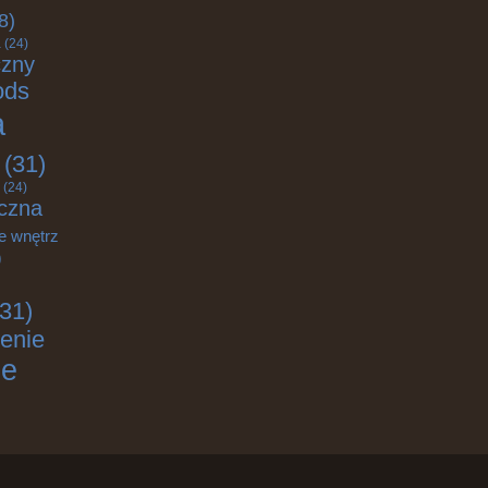
8)
a
(24)
czny
ods
a
(31)
(24)
czna
e wnętrz
)
31)
enie
ie