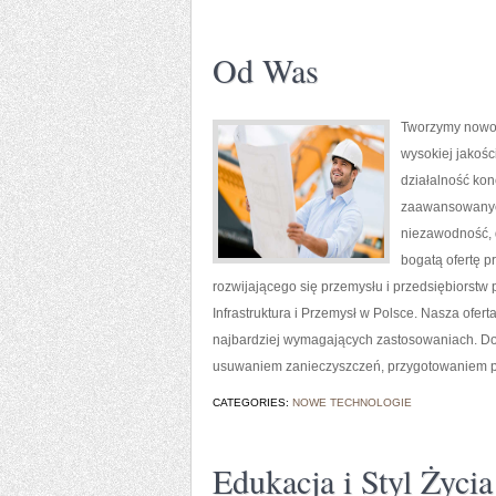
Od Was
Tworzymy nowoc
wysokiej jakośc
działalność kon
zaawansowanych
niezawodność, 
bogatą ofertę p
rozwijającego się przemysłu i przedsiębiorst
Infrastruktura i Przemysł w Polsce. Nasza ofe
najbardziej wymagających zastosowaniach. Do
usuwaniem zanieczyszczeń, przygotowaniem po
CATEGORIES:
NOWE TECHNOLOGIE
Edukacja i Styl Życia