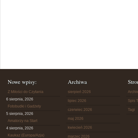
Nowe wpisy:
Archiwa
Stro
Z Miłości do Czytania
sierpień 2026
Arch
6 sierpnia, 2026
lipiec 2026
Spis T
Fotobudki i Gadżety
czerwiec 2026
Tagi
5 sierpnia, 2026
maj 2026
Amatorzy na Start
kwiecień 2026
4 sierpnia, 2026
Kaukaz (Europa/Azja)
marzec 2026