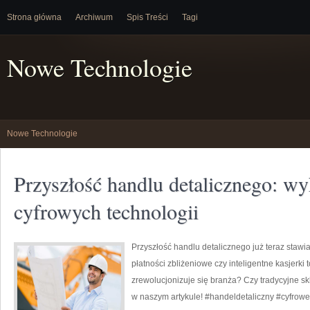
Strona główna
Archiwum
Spis Treści
Tagi
Nowe Technologie
Nowe Technologie
Przyszłość handlu detalicznego: wy
cyfrowych technologii
Przyszłość handlu detalicznego już teraz stawia
płatności zbliżeniowe czy inteligentne kasjerki 
zrewolucjonizuje się branża? Czy tradycyjne s
w naszym artykule! #handeldetaliczny #cyfrow