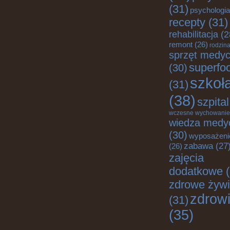
(31)
psychologia
recepty
(31)
rehabilitacja
(2
remont
(26)
rodzin
sprzęt medy
superfo
(30)
szkoł
(31)
(38)
szpital
wczesne wychowanie
wiedza medy
(30)
wyposażeni
zabawa
(27
(26)
zajęcia
dodatkowe
(
zdrowe żywi
zdrow
(31)
(35)