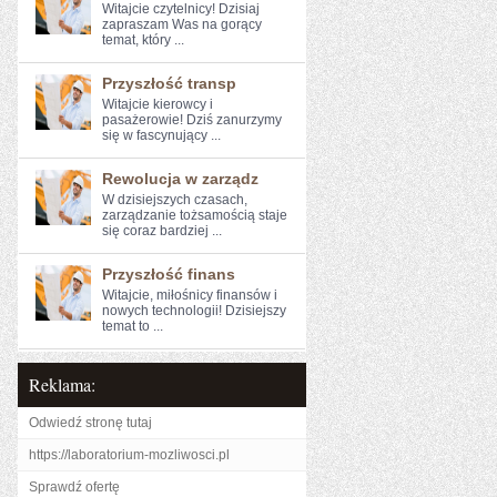
Witajcie czytelnicy! Dzisiaj
zapraszam Was na gorący
temat, który ...
Przyszłość transp
Witajcie kierowcy⁢ i
pasażerowie! Dziś ⁢zanurzymy
się w ‍fascynujący​ ...
Rewolucja w zarządz
W dzisiejszych czasach,
zarządzanie tożsamością ⁤staje
się coraz ‍bardziej ...
Przyszłość finans
Witajcie, miłośnicy finansów i
⁤nowych technologii! Dzisiejszy
⁤temat to ...
Reklama:
Odwiedź stronę tutaj
https://laboratorium-mozliwosci.pl
Sprawdź ofertę