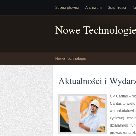
Strona główna
Archiwum
Spis Treści
Ta
Nowe Technologi
Nowe Technologie
Aktualności i Wydar
CP Caritas – r
Caritas to wiel
wolontariatowi 
życiowej. Jest 
działalności fu
prowadzenia zb