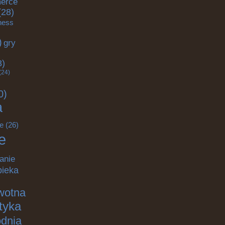
erce
(28)
tness
)
gry
)
8)
(24)
0)
a
e
(26)
e
anie
pieka
wotna
ktyka
odnia