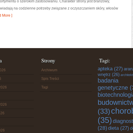
sortymentu o szerokim zastosowaniu. Charakter strony jest branżowy,
owiadają na codzienne potrzeby związane z oczyszczaniem skóry, włosów
 More ]
a
Strony
Tagi:
apteka
(27)
aran
2026
Archiwum
wnętrz
(26)
architek
6
Spis Treści
badania
genetyczne
(
2026
Tagi
biotechnologi
budownict
2026
choro
(33)
026
(35)
diagnos
(28)
dieta
(27)
d
026