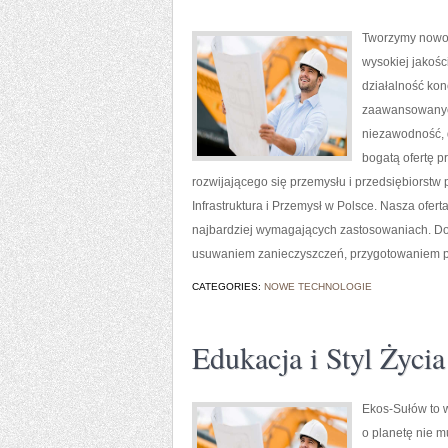
Tworzymy nowoc
wysokiej jakośc
działalność kon
zaawansowanych
niezawodność, 
bogatą ofertę p
rozwijającego się przemysłu i przedsiębiorst
Infrastruktura i Przemysł w Polsce. Nasza ofe
najbardziej wymagających zastosowaniach. Do
usuwaniem zanieczyszczeń, przygotowaniem po
CATEGORIES:
NOWE TECHNOLOGIE
Edukacja i Styl Życia
Ekos-Sułów to w
o planetę nie 