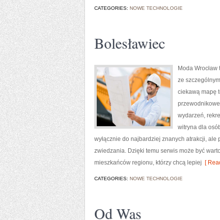
CATEGORIES:
NOWE TECHNOLOGIE
Bolesławiec
Moda Wrocław t
ze szczególnym
ciekawą mapę te
przewodnikowe w
wydarzeń, rekre
witryna dla osó
wyłącznie do najbardziej znanych atrakcji, ale
zwiedzania. Dzięki temu serwis może być wart
mieszkańców regionu, którzy chcą lepiej
[ Read
CATEGORIES:
NOWE TECHNOLOGIE
Od Was