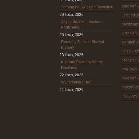
31 lipca, 2026
grudzień 
Trening na Świeżym Powietrzu
26 lipca, 2026
listopad 
Afryka Smaku – Kuchnie
październ
Kontynentu
wrzesień 
25 lipca, 2026
Remonty Silnika i Skrzyni
sierpień 
Biegów
lipiec 202
23 lipca, 2026
czerwiec 
Kuchnie Świata w Wersji
Roślinnej
maj 2025
22 lipca, 2026
kwiecień 
Wydarzenia i Targi
marzec 2
21 lipca, 2026
luty 2025