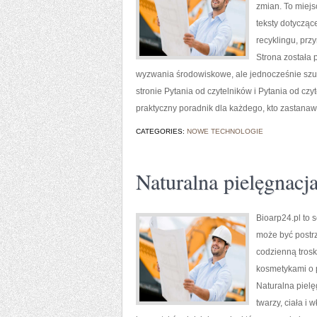
zmian. To miejs
teksty dotycząc
recyklingu, prz
Strona została
wyzwania środowiskowe, ale jednocześnie szu
stronie Pytania od czytelników i Pytania od cz
praktyczny poradnik dla każdego, kto zastanawi
CATEGORIES:
NOWE TECHNOLOGIE
Naturalna pielęgnacj
Bioarp24.pl to 
może być postrz
codzienną trosk
kosmetykami o 
Naturalna piel
twarzy, ciała i