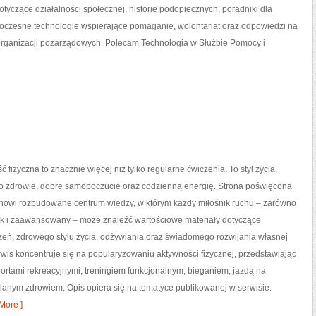
yczące działalności społecznej, historie podopiecznych, poradniki dla
woczesne technologie wspierające pomaganie, wolontariat oraz odpowiedzi na
organizacji pozarządowych. Polecam Technologia w Służbie Pomocy i
ć fizyczna to znacznie więcej niż tylko regularne ćwiczenia. To styl życia,
o zdrowie, dobre samopoczucie oraz codzienną energię. Strona poświęcona
tanowi rozbudowane centrum wiedzy, w którym każdy miłośnik ruchu – zarówno
jak i zaawansowany – może znaleźć wartościowe materiały dotyczące
zeń, zdrowego stylu życia, odżywiania oraz świadomego rozwijania własnej
wis koncentruje się na popularyzowaniu aktywności fizycznej, przedstawiając
portami rekreacyjnymi, treningiem funkcjonalnym, bieganiem, jazdą na
ianym zdrowiem. Opis opiera się na tematyce publikowanej w serwisie.
More ]