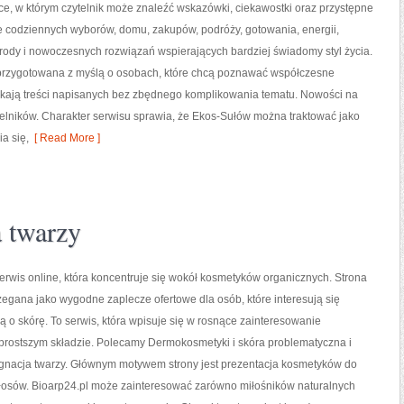
ce, w którym czytelnik może znaleźć wskazówki, ciekawostki oraz przystępne
e codziennych wyborów, domu, zakupów, podróży, gotowania, energii,
yrody i nowoczesnych rozwiązań wspierających bardziej świadomy styl życia.
 przygotowana z myślą o osobach, które chcą poznawać współczesne
kają treści napisanych bez zbędnego komplikowania tematu. Nowości na
ytelników. Charakter serwisu sprawia, że Ekos-Sułów można traktować jako
a się,
[ Read More ]
a twarzy
serwis online, która koncentruje się wokół kosmetyków organicznych. Strona
egana jako wygodne zaplecze ofertowe dla osób, które interesują się
ą o skórę. To serwis, która wpisuje się w rosnące zainteresowanie
prostszym składzie. Polecamy Dermokosmetyki i skóra problematyczna i
ęgnacja twarzy. Głównym motywem strony jest prezentacja kosmetyków do
 włosów. Bioarp24.pl może zainteresować zarówno miłośników naturalnych