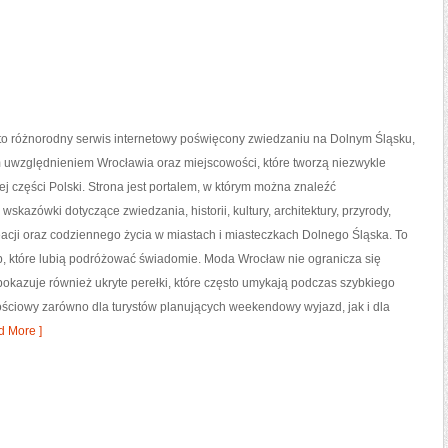
o różnorodny serwis internetowy poświęcony zwiedzaniu na Dolnym Śląsku,
 uwzględnieniem Wrocławia oraz miejscowości, które tworzą niezwykle
j części Polski. Strona jest portalem, w którym można znaleźć
skazówki dotyczące zwiedzania, historii, kultury, architektury, przyrody,
acji oraz codziennego życia w miastach i miasteczkach Dolnego Śląska. To
b, które lubią podróżować świadomie. Moda Wrocław nie ogranicza się
 pokazuje również ukryte perełki, które często umykają podczas szybkiego
ościowy zarówno dla turystów planujących weekendowy wyjazd, jak i dla
 More ]