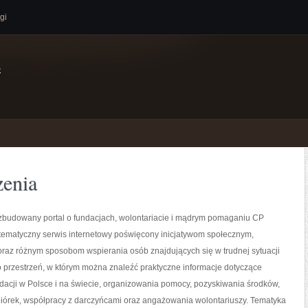
gi
e
zenia
ozbudowany portal o fundacjach, wolontariacie i mądrym pomaganiu CP
otematyczny serwis internetowy poświęcony inicjatywom społecznym,
oraz różnym sposobom wspierania osób znajdujących się w trudnej sytuacji
to przestrzeń, w którym można znaleźć praktyczne informacje dotyczące
ndacji w Polsce i na świecie, organizowania pomocy, pozyskiwania środków,
iórek, współpracy z darczyńcami oraz angażowania wolontariuszy. Tematyka