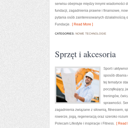
serwisu obejmuje między innymi wiadomości dot
fundacji, zagadnienia prawne i finansowe, no
pytania osób zainteresowanych działalnością 
Fundacje.
[ Read More ]
CATEGORIES:
NOWE TECHNOLOGIE
Sprzęt i akcesoria
Sport i aktywnoś
sposób dbania 
tej tematyce s
początkujący, 
treningów, ćwic
sprawności. Ser
zagadnienia związane z siłownią, fitnessem, s
rowerze, jogą, regeneracją oraz szeroko rozum
Polecam Lifestyle i inspiracje i Fitness.
[ Read 