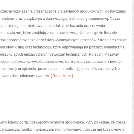
zesne rozwiązania przeznaczone dla zakładów produkcyjnych, dostarczając
i systemy oraz urządzenia wykorzystujące technologię ciśnieniową. Nasza
centruje się na projektowaniu, produkcji, wdrażaniu oraz rozwoju
 rozwiązań, które znajdują zastosowanie wszędzie tam, gdzie liczy się
dokładność oraz bezpieczeństwo wykonywanych procesów. Strona prezentuje
roduktów, usług oraz technologii, które odpowiadają na potrzeby dynamicznie
w poszukujących niezawodnych rozwiązań technicznych. Polecam Maszyny i
rta obejmuje systemy wysokociśnieniowe, które zostały opracowane z myślą o
starczamy urządzenia, pozwalające na realizację procesów związanych z
wierzchni, eliminacją warstw
[ Read More ]
artościowy portal poświęcony ochronie środowiska, który pokazuje, że troska
musi oznaczać wielkich wyrzeczeń, skomplikowanych decyzji ani kosztownych