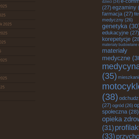
e-comm
dzieci
(24)
2025
egzaminy
(27)
farmacja
(27)
fi
2025
medyczny
(26)
ik 2025
genetyka
(30
edukacyjne
(27
2025
korepetycje
(2
2025
materiały budowlane
materiały
5
medyczne
(3
2025
medycyn
(35)
mieszkani
2025
motocykl
025
(38)
odchudz
o
(27)
ogród
(26)
społeczna
(28)
opieka zdro
profila
(31)
(33)
przych