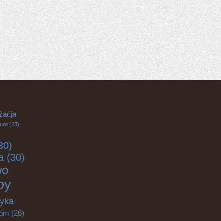
żacja
tura
(23)
30)
a
(30)
wo
by
tyka
om
(26)