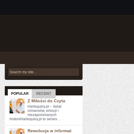
POPULAR
RECENT
Z Miłości do Czyta
Harlequiny.pl – świat
romansów, emocji i
niezapomnianych
historiiHarlequiny.pl to serwis ...
Rewolucja w informat