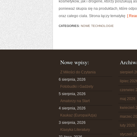
kosmetyków, jak i drogerie, którzy poszukują a
ponieważ skupia się na produktach, które odp
oraz całego ciała. Strona łączy tematykę
[ Read
CATEGORIES:
NOWE TECHNOLOGIE
Nowe wpisy:
Archiw
Z Miłości do Czytania
sierpień 
6 sierpnia, 2026
lipiec 202
Fotobudki i Gadżety
czerwiec 
5 sierpnia, 2026
maj 2026
Amatorzy na Start
kwiecień 
4 sierpnia, 2026
Kaukaz (Europa/Azja)
marzec 2
3 sierpnia, 2026
luty 2026
Klasyka Literatury
styczeń 2