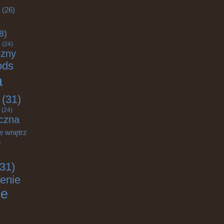
(26)
8)
a
(24)
czny
ods
a
(31)
(24)
czna
e wnętrz
)
31)
enie
ie