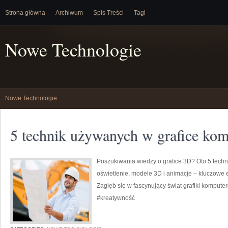
Strona główna
Archiwum
Spis Treści
Tagi
Nowe Technologie
Nowe Technologie
5 technik używanych w grafice ko
Poszukiwania wiedzy o grafice 3D? Oto 5 techni
oświetlenie, modele 3D i animacje – kluczowe 
Zagłęb się w fascynujący świat grafiki kompute
#kreatywność