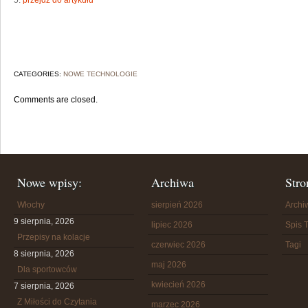
5.
przejdź do artykułu
CATEGORIES:
NOWE TECHNOLOGIE
Comments are closed.
Nowe wpisy:
Archiwa
Stro
Włochy
sierpień 2026
Arch
9 sierpnia, 2026
lipiec 2026
Spis T
Przepisy na kolacje
czerwiec 2026
Tagi
8 sierpnia, 2026
maj 2026
Dla sportowców
kwiecień 2026
7 sierpnia, 2026
Z Miłości do Czytania
marzec 2026