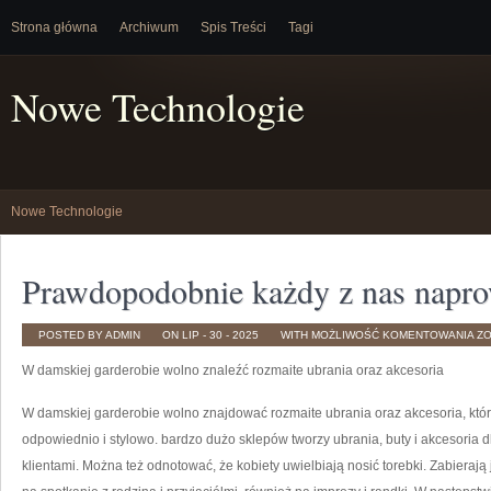
Strona główna
Archiwum
Spis Treści
Tagi
Nowe Technologie
Nowe Technologie
Prawdopodobnie każdy z nas napro
P
POSTED BY ADMIN
ON LIP - 30 - 2025
WITH
MOŻLIWOŚĆ KOMENTOWANIA
Z
KA
Z
W damskiej garderobie wolno znaleźć rozmaite ubrania oraz akcesoria
NA
N
SO
CZ
W damskiej garderobie wolno znajdować rozmaite ubrania oraz akcesoria, któr
odpowiednio i stylowo. bardzo dużo sklepów tworzy ubrania, buty i akcesoria 
klientami. Można też odnotować, że kobiety uwielbiają nosić torebki. Zabierają