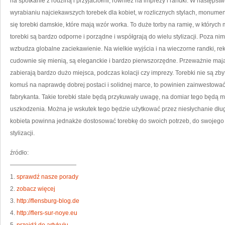
na spotkanie z rodziną i przyjaciółmi, również na imprezy i randki. W następst
wyrabianiu najciekawszych torebek dla kobiet, w rozlicznych stylach, monume
się torebki damskie, które mają wzór worka. To duże torby na ramię, w któryc
torebki są bardzo odporne i porządne i współgrają do wielu stylizacji. Poza nim
wzbudza globalne zaciekawienie. Na wielkie wyjścia i na wieczorne randki, r
cudownie się mienią, są eleganckie i bardzo pierwszorzędne. Przeważnie mają
zabierają bardzo dużo miejsca, podczas kolacji czy imprezy. Torebki nie są zbyt 
komuś na naprawdę dobrej postaci i solidnej marce, to powinien zainwestować
fabrykanta. Takie torebki stale będą przykuwały uwagę, na domiar tego będą 
uszkodzenia. Można je wskutek tego będzie użytkować przez niesłychanie dłu
kobieta powinna jednakże dostosować torebkę do swoich potrzeb, do swojego 
stylizacji.
źródło:
———————————
1.
sprawdź nasze porady
2.
zobacz więcej
3.
http://flensburg-blog.de
4.
http://flers-sur-noye.eu