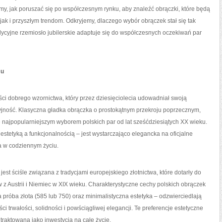
y, jak poruszać się po współczesnym rynku, aby znaleźć obrączki, które będą
k i przyszłym trendom. Odkryjemy, dlaczego wybór obrączek stał się tak
ycyjne rzemiosło jubilerskie adaptuje się do współczesnych oczekiwań par
su
ści dobrego wzornictwa, który przez dziesięciolecia udowadniał swoją
jność. Klasyczna gładka obrączka o prostokątnym przekroju poprzecznym,
najpopularniejszym wyborem polskich par od lat sześćdziesiątych XX wieku.
stetyką a funkcjonalnością – jest wystarczająco elegancka na oficjalne
za w codziennym życiu.
est ściśle związana z tradycjami europejskiego złotnictwa, które dotarły do
z Austrii i Niemiec w XIX wieku. Charakterystyczne cechy polskich obrączek
róba złota (585 lub 750) oraz minimalistyczna estetyka – odzwierciedlają
 trwałości, solidności i powściągliwej elegancji. Te preferencje estetyczne
 traktowana jako inwestycja na całe życie.