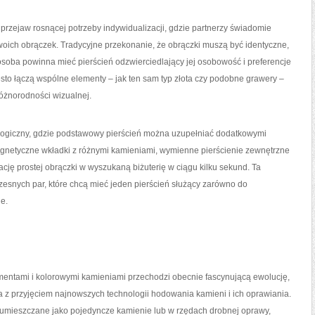
 przejaw rosnącej potrzeby indywidualizacji, gdzie partnerzy świadomie
swoich obrączek. Tradycyjne przekonanie, że obrączki muszą być identyczne,
a osoba powinna mieć pierścień odzwierciedlający jej osobowość i preferencje
sto łączą wspólne elementy – jak ten sam typ złota czy podobne grawery –
óżnorodności wizualnej.
ologiczny, gdzie podstawowy pierścień można uzupełniać dodatkowymi
Magnetyczne wkładki z różnymi kamieniami, wymienne pierścienie zewnętrzne
cję prostej obrączki w wyszukaną biżuterię w ciągu kilku sekund. Ta
esnych par, które chcą mieć jeden pierścień służący zarówno do
e.
mentami i kolorowymi kamieniami przechodzi obecnie fascynującą ewolucję,
a z przyjęciem najnowszych technologii hodowania kamieni i ich oprawiania.
 umieszczane jako pojedyncze kamienie lub w rzędach drobnej oprawy,