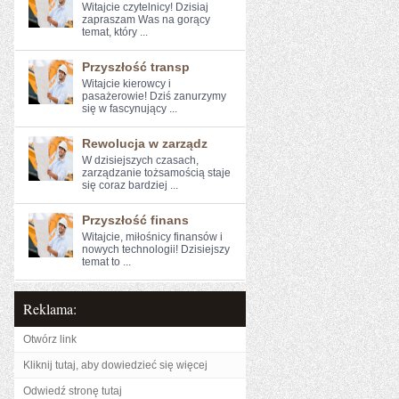
Witajcie czytelnicy! Dzisiaj
zapraszam Was na gorący
temat, który ...
Przyszłość transp
Witajcie kierowcy⁢ i
pasażerowie! Dziś ⁢zanurzymy
się w ‍fascynujący​ ...
Rewolucja w zarządz
W dzisiejszych czasach,
zarządzanie tożsamością ⁤staje
się coraz ‍bardziej ...
Przyszłość finans
Witajcie, miłośnicy finansów i
⁤nowych technologii! Dzisiejszy
⁤temat to ...
Reklama:
Otwórz link
Kliknij tutaj, aby dowiedzieć się więcej
Odwiedź stronę tutaj