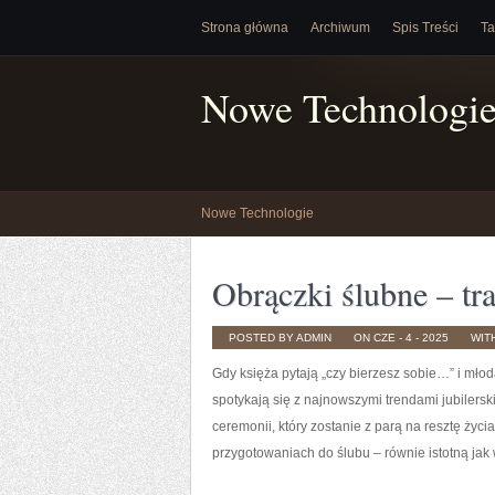
Strona główna
Archiwum
Spis Treści
Ta
Nowe Technologi
Nowe Technologie
Obrączki ślubne – tr
POSTED BY ADMIN
ON CZE - 4 - 2025
WIT
Gdy księża pytają „czy bierzesz sobie…” i mło
spotykają się z najnowszymi trendami jubilers
ceremonii, który zostanie z parą na resztę życia
przygotowaniach do ślubu – równie istotną jak 