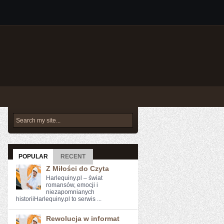
POPULAR
RECENT
Z Miłości do Czyta
Harlequiny.pl – świat
romansów, emocji i
niezapomnianych
historiiHarlequiny.pl to serwis ...
Rewolucja w informat