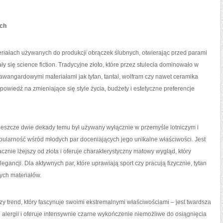
ych
eriałach używanych do produkcji obrączek ślubnych, otwierając przed parami
 się science fiction. Tradycyjne złoto, które przez stulecia dominowało w
 awangardowymi materiałami jak tytan, tantal, wolfram czy nawet ceramika
owiedź na zmieniające się style życia, budżety i estetyczne preferencje
y jeszcze dwie dekady temu był używany wyłącznie w przemyśle lotniczym i
pularność wśród młodych par doceniających jego unikalne właściwości. Jest
acznie lżejszy od złota i oferuje charakterystyczny matowy wygląd, który
egancji. Dla aktywnych par, które uprawiają sport czy pracują fizycznie, tytan
ych materiałów.
 trend, który fascynuje swoimi ekstremalnymi właściwościami – jest twardsza
 alergii i oferuje intensywnie czarne wykończenie niemożliwe do osiągnięcia