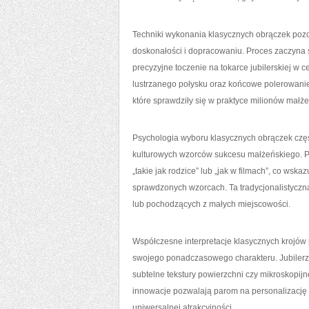
Techniki wykonania klasycznych obrączek pozos
doskonałości i dopracowaniu. Proces zaczyna s
precyzyjne toczenie na tokarce jubilerskiej w 
lustrzanego połysku oraz końcowe polerowanie 
które sprawdziły się w praktyce milionów małże
Psychologia wyboru klasycznych obrączek częst
kulturowych wzorców sukcesu małżeńskiego. Pa
„takie jak rodzice” lub „jak w filmach”, co w
sprawdzonych wzorcach. Ta tradycjonalistyczn
lub pochodzących z małych miejscowości.
Współczesne interpretacje klasycznych krojów 
swojego ponadczasowego charakteru. Jubilerzy
subtelne tekstury powierzchni czy mikroskopij
innowacje pozwalają parom na personalizację 
uniwersalnej atrakcyjności.