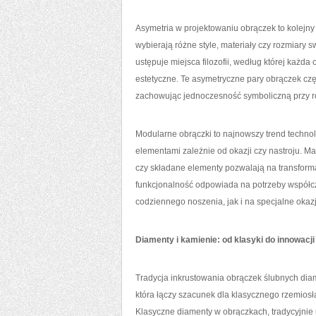
Asymetria w projektowaniu obrączek to kolejny
wybierają różne style, materiały czy rozmiary 
ustępuje miejsca filozofii, według której każd
estetyczne. Te asymetryczne pary obrączek czę
zachowując jednoczesność symboliczną przy r
Modularne obrączki to najnowszy trend techn
elementami zależnie od okazji czy nastroju. 
czy składane elementy pozwalają na transforma
funkcjonalność odpowiada na potrzeby współcz
codziennego noszenia, jak i na specjalne okazj
Diamenty i kamienie: od klasyki do innowacji
Tradycja inkrustowania obrączek ślubnych dia
która łączy szacunek dla klasycznego rzemiosł
Klasyczne diamenty w obrączkach, tradycyjnie