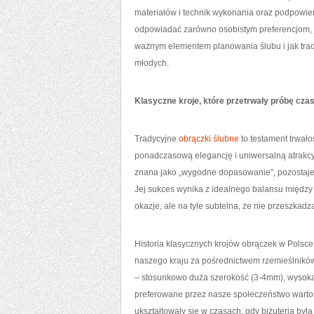
materiałów i technik wykonania oraz podpowiem
odpowiadać zarówno osobistym preferencjom, ja
ważnym elementem planowania ślubu i jak trad
młodych.
Klasyczne kroje, które przetrwały próbę cza
Tradycyjne
obrączki ślubne
to testament trwało
ponadczasową elegancję i uniwersalną atrakcy
znana jako „wygodne dopasowanie”, pozostaje 
Jej sukces wynika z idealnego balansu między e
okazje, ale na tyle subtelna, że nie przeszkad
Historia klasycznych krojów obrączek w Polsce j
naszego kraju za pośrednictwem rzemieślników 
– stosunkowo duża szerokość (3-4mm), wysoka p
preferowane przez nasze społeczeństwo wartości
ukształtowały się w czasach, gdy biżuteria była