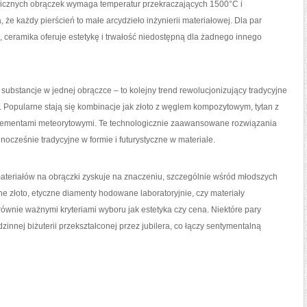
icznych obrączek wymaga temperatur przekraczających 1500°C i
, że każdy pierścień to małe arcydzieło inżynierii materiałowej. Dla par
ceramika oferuje estetykę i trwałość niedostępną dla żadnego innego
substancje w jednej obrączce – to kolejny trend rewolucjonizujący tradycyjne
 Popularne stają się kombinacje jak złoto z węglem kompozytowym, tytan z
elementami meteorytowymi. Te technologicznie zaawansowane rozwiązania
nocześnie tradycyjne w formie i futurystyczne w materiale.
eriałów na obrączki zyskuje na znaczeniu, szczególnie wśród młodszych
 złoto, etyczne diamenty hodowane laboratoryjnie, czy materiały
równie ważnymi kryteriami wyboru jak estetyka czy cena. Niektóre pary
innej biżuterii przekształconej przez jubilera, co łączy sentymentalną