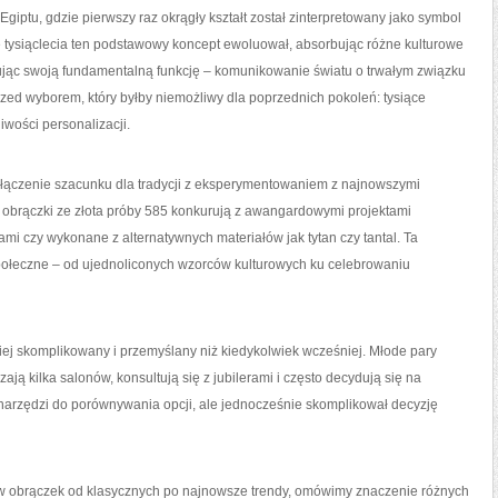
Egiptu, gdzie pierwszy raz okrągły kształt został zinterpretowany jako symbol
e tysiąclecia ten podstawowy koncept ewoluował, absorbując różne kulturowe
ując swoją fundamentalną funkcję – komunikowanie światu o trwałym związku
rzed wyborem, który byłby niemożliwy dla poprzednich pokoleń: tysiące
iwości personalizacji.
łączenie szacunku dla tradycji z eksperymentowaniem z najnowszymi
e obrączki ze złota próby 585 konkurują z awangardowymi projektami
mi czy wykonane z alternatywnych materiałów jak tytan czy tantal. Ta
połeczne – od ujednoliconych wzorców kulturowych ku celebrowaniu
iej skomplikowany i przemyślany niż kiedykolwiek wcześniej. Młode pary
ą kilka salonów, konsultują się z jubilerami i często decydują się na
m narzędzi do porównywania opcji, ale jednocześnie skomplikował decyzję
ów obrączek od klasycznych po najnowsze trendy, omówimy znaczenie różnych