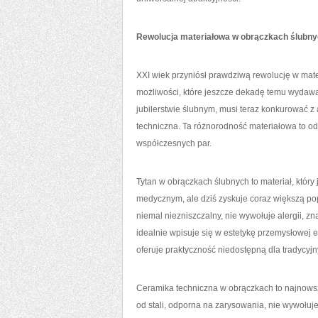
Rewolucja materiałowa w obrączkach ślubn
XXI wiek przyniósł prawdziwą rewolucję w mat
możliwości, które jeszcze dekadę temu wydawały
jubilerstwie ślubnym, musi teraz konkurować z
techniczna. Ta różnorodność materiałowa to odp
współczesnych par.
Tytan w obrączkach ślubnych to materiał, któr
medycznym, ale dziś zyskuje coraz większą po
niemal niezniszczalny, nie wywołuje alergii, zn
idealnie wpisuje się w estetykę przemysłowej el
oferuje praktyczność niedostępną dla tradycyjn
Ceramika techniczna w obrączkach to najnowszy
od stali, odporna na zarysowania, nie wywołuje