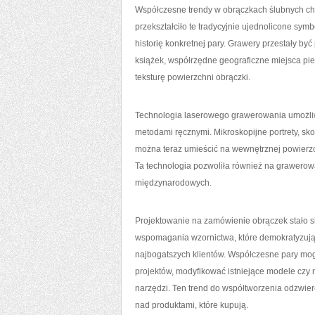
Współczesne trendy w obrączkach ślubnych cha
przekształciło te tradycyjnie ujednolicone symb
historię konkretnej pary. Grawery przestały być
książek, współrzędne geograficzne miejsca pi
teksturę powierzchni obrączki.
Technologia laserowego grawerowania umożliwi
metodami ręcznymi. Mikroskopijne portrety, 
można teraz umieścić na wewnętrznej powierzch
Ta technologia pozwoliła również na grawerowa
międzynarodowych.
Projektowanie na zamówienie obrączek stało 
wspomagania wzornictwa, które demokratyzują
najbogatszych klientów. Współczesne pary mog
projektów, modyfikować istniejące modele czy
narzędzi. Ten trend do współtworzenia odzwier
nad produktami, które kupują.