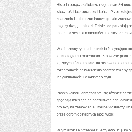
Historia obrączek ślubnych sięga starożytnego 
wieczności bez początku i końca. Przez kolejn
znaczenia i techniczne innowacje, ale zachow
między dwojgiem ludzi. Dzisiejsze pary stoją p
modeli, dziesiątki materiałów i niezliczone możl
Współczesny rynek obrączek to fascynujące po
technologiami i materiałami. Klasyczne gładki
łączącymi różne metale, inkrustowane diamenta
różnorodność odzwierciedla szersze zmiany s
indywidualności i osobistego stylu.
Proces wyboru obrączek stał się również bardz
spędzają miesiące na poszukiwaniach, odwiedzaj
projekty na zamówienie. Internet dostarczył i
przez ogrom dostępnych możliwości.
W tym artykule przeanalizujemy ewolucję styl