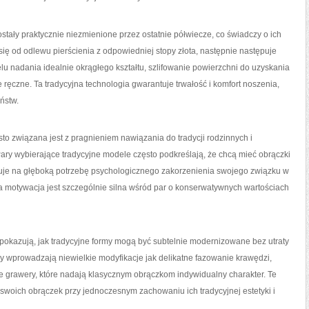
tały praktycznie niezmienione przez ostatnie półwiecze, co świadczy o ich
ię od odlewu pierścienia z odpowiedniej stopy złota, następnie następuje
celu nadania idealnie okrągłego kształtu, szlifowanie powierzchni do uzyskania
ręczne. Ta tradycyjna technologia gwarantuje trwałość i komfort noszenia,
ństw.
o związana jest z pragnieniem nawiązania do tradycji rodzinnych i
ry wybierające tradycyjne modele często podkreślają, że chcą mieć obrączki
skazuje na głęboką potrzebę psychologicznego zakorzenienia swojego związku w
a motywacja jest szczególnie silna wśród par o konserwatywnych wartościach
pokazują, jak tradycyjne formy mogą być subtelnie modernizowane bez utraty
 wprowadzają niewielkie modyfikacje jak delikatne fazowanie krawędzi,
ne grawery, które nadają klasycznym obrączkom indywidualny charakter. Te
swoich obrączek przy jednoczesnym zachowaniu ich tradycyjnej estetyki i