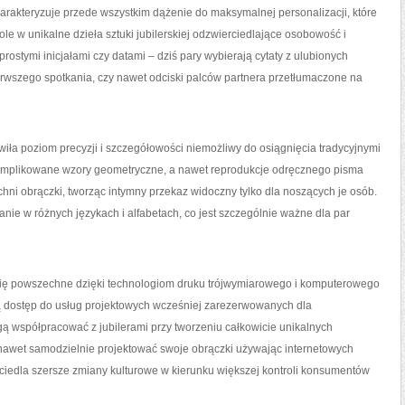
rakteryzuje przede wszystkim dążenie do maksymalnej personalizacji, które
ole w unikalne dzieła sztuki jubilerskiej odzwierciedlające osobowość i
 prostymi inicjałami czy datami – dziś pary wybierają cytaty z ulubionych
erwszego spotkania, czy nawet odciski palców partnera przetłumaczone na
ła poziom precyzji i szczegółowości niemożliwy do osiągnięcia tradycyjnymi
skomplikowane wzory geometryczne, a nawet reprodukcje odręcznego pisma
ni obrączki, tworząc intymny przekaz widoczny tylko dla noszących je osób.
nie w różnych językach i alfabetach, co jest szczególnie ważne dla par
się powszechne dzięki technologiom druku trójwymiarowego i komputerowego
 dostęp do usług projektowych wcześniej zarezerwowanych dla
ą współpracować z jubilerami przy tworzeniu całkowicie unikalnych
 nawet samodzielnie projektować swoje obrączki używając internetowych
ciedla szersze zmiany kulturowe w kierunku większej kontroli konsumentów