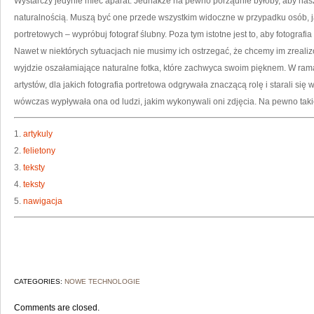
Wystarczy jedynie mieć aparat. Jednakże na pewno porządnie byłoby, aby nasz
naturalnością. Muszą być one przede wszystkim widoczne w przypadku osób, jaki
portretowych – wypróbuj fotograf ślubny. Poza tym istotne jest to, aby fotografi
Nawet w niektórych sytuacjach nie musimy ich ostrzegać, że chcemy im zrealizo
wyjdzie oszałamiające naturalne fotka, które zachwyca swoim pięknem. W ram
artystów, dla jakich fotografia portretowa odgrywała znaczącą rolę i starali się
wówczas wypływała ona od ludzi, jakim wykonywali oni zdjęcia. Na pewno ta
1.
artykuly
2.
felietony
3.
teksty
4.
teksty
5.
nawigacja
CATEGORIES:
NOWE TECHNOLOGIE
Comments are closed.