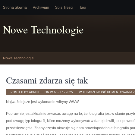
Strona główna
Archiwum
Spis Treści
Tagi
Nowe Technologie
Nowe Technologie
Czasami zdarza się tak
C
POSTED BY ADMIN
ON WRZ - 17 - 2025
WITH
MOŻLIWOŚĆ KOMENTOWANIA
Z
Z
S
Najważniejsze jest wykonanie witryny WWW
T
Poprawnie jest aktualnie zwracać uwagę na to, że fotografia jest w stanie prz
pod uwagę typ fotografii, które możemy wykonywać w danej chwili, to z pewn
przedsięwzięcia. Znany często okazuje się nam prawdopodobnie fotografia port