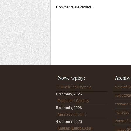
Comments are closed.
Nowe wpisy:
Archiw
Z Miłości do Czytania
sierpień 
6 sierpnia, 2026
lipiec 202
Fotobudki i Gadżety
czerwiec 
5 sierpnia, 2026
maj 2026
Amatorzy na Start
kwiecień 
4 sierpnia, 2026
Kaukaz (Europa/Azja)
marzec 2