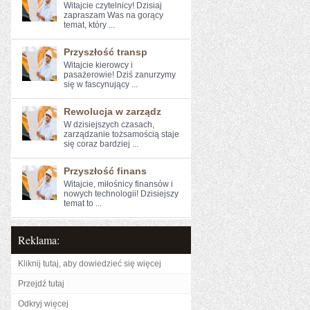
Witajcie czytelnicy! Dzisiaj
zapraszam Was na gorący
temat, który ...
Przyszłość transp
Witajcie kierowcy⁢ i
pasażerowie! Dziś ⁢zanurzymy
się w ‍fascynujący​ ...
Rewolucja w zarządz
W dzisiejszych czasach,
zarządzanie tożsamością ⁤staje
się coraz ‍bardziej ...
Przyszłość finans
Witajcie, miłośnicy finansów i
⁤nowych technologii! Dzisiejszy
⁤temat to ...
Reklama:
Kliknij tutaj, aby dowiedzieć się więcej
Przejdź tutaj
Odkryj więcej