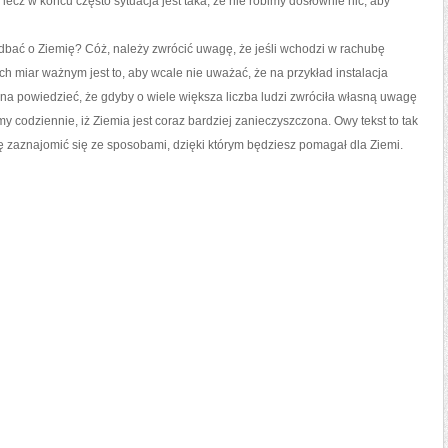
lecz w końcu często sytuacja jest taka, że nie robimy dosłownie nic, aby
bać o Ziemię? Cóż, należy zwrócić uwagę, że jeśli wchodzi w rachubę
h miar ważnym jest to, aby wcale nie uważać, że na przykład instalacja
żna powiedzieć, że gdyby o wiele większa liczba ludzi zwróciła własną uwagę
y codziennie, iż Ziemia jest coraz bardziej zanieczyszczona. Owy tekst to tak
kę zaznajomić się ze sposobami, dzięki którym będziesz pomagał dla Ziemi.