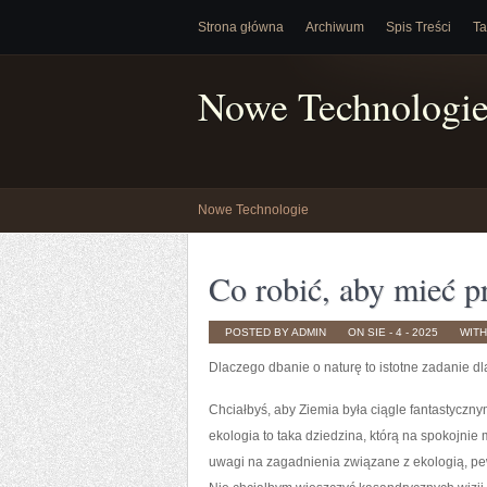
Strona główna
Archiwum
Spis Treści
Ta
Nowe Technologi
Nowe Technologie
Co robić, aby mieć 
POSTED BY ADMIN
ON SIE - 4 - 2025
WIT
Dlaczego dbanie o naturę to istotne zadanie d
Chciałbyś, aby Ziemia była ciągle fantastyczn
ekologia to taka dziedzina, którą na spokojnie
uwagi na zagadnienia związane z ekologią, pe