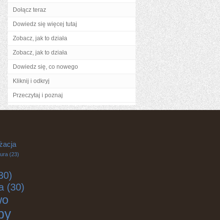
Dołącz teraz
Dowiedz się więcej tutaj
Zobacz, jak to działa
Zobacz, jak to działa
Dowiedz się, co nowego
Kliknij i odkryj
Przeczytaj i poznaj
żacja
tura
(23)
30)
a
(30)
wo
by