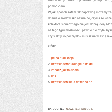
Nie chciałbym wieszczyć kasandrycznych wizji, 
pomóc Ziemi…
W jaki sposób zatem tak naprawdę możemy zad
dbanie o środowisko naturalne, czymś ze wszec
kolektora słonecznego nie jest dobrą ideą. Mo
na tego typu możliwości, pewnie nie czytalibyśm
czy siak tylko początek – musisz na własną rę
źródło:
———————————
1.
pełna publikacja
2.
http://kinderneurologie-hilfe.de
3.
zobacz, jak to działa
4.
link
5.
http://kinderzirkus-datterino.de
CATEGORIES:
NOWE TECHNOLOGIE