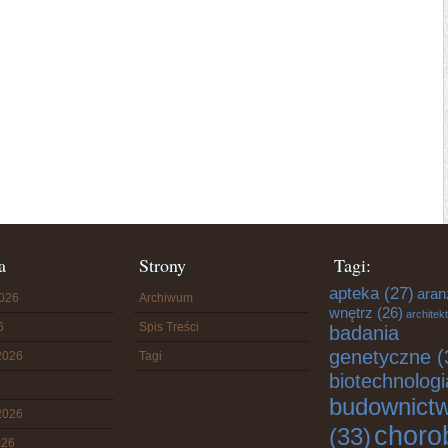
a
Strony
Tagi:
apteka
(27)
aran
2026
Archiwum
wnętrz
(26)
architek
6
Spis Treści
badania
genetyczne
(
2026
Tagi
biotechnologi
budownict
2026
choro
(33)
026