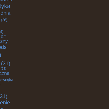
ktyka
odnia
(26)
8)
a
(24)
czny
ods
a
(31)
(24)
czna
e wnętrz
)
31)
enie