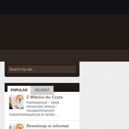
POPULAR
RECENT
Z Miłości do Czyta
Harlequiny.pl – świat
romansów, emocji i
niezapomnianych
historiiHarlequiny.pl to serwis ...
Rewolucja w informat