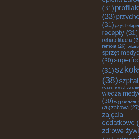
profila
(31)
(33)
przych
(31)
psychologia
recepty
(31)
rehabilitacja
(2
remont
(26)
rodzin
sprzęt medy
superfo
(30)
szkoł
(31)
(38)
szpital
wczesne wychowanie
wiedza medy
(30)
wyposażeni
zabawa
(27
(26)
zajęcia
dodatkowe
(
zdrowe żywi