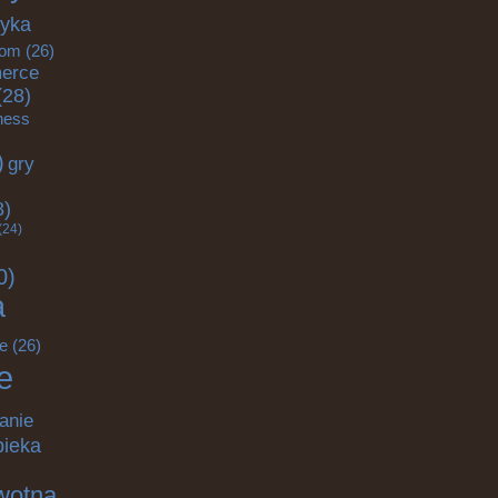
tyka
om
(26)
erce
(28)
tness
)
gry
)
8)
(24)
0)
a
e
(26)
e
anie
pieka
wotna