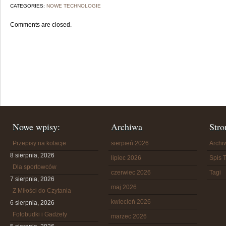
CATEGORIES:
NOWE TECHNOLOGIE
Comments are closed.
Nowe wpisy:
Archiwa
Stro
Przepisy na kolacje
sierpień 2026
Arch
8 sierpnia, 2026
lipiec 2026
Spis T
Dla sportowców
czerwiec 2026
Tagi
7 sierpnia, 2026
maj 2026
Z Miłości do Czytania
kwiecień 2026
6 sierpnia, 2026
Fotobudki i Gadżety
marzec 2026