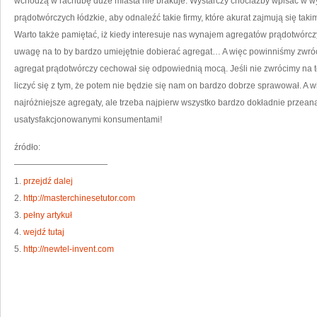
wchodzą w rachubę duże miasta nie brakuje. Wystarczy chociażby wpisać w 
prądotwórczych łódzkie, aby odnaleźć takie firmy, które akurat zajmują się taki
Warto także pamiętać, iż kiedy interesuje nas wynajem agregatów prądotwórc
uwagę na to by bardzo umiejętnie dobierać agregat… A więc powinniśmy zwróc
agregat prądotwórczy cechował się odpowiednią mocą. Jeśli nie zwrócimy na 
liczyć się z tym, że potem nie będzie się nam on bardzo dobrze sprawował. A w
najróżniejsze agregaty, ale trzeba najpierw wszystko bardzo dokładnie przea
usatysfakcjonowanymi konsumentami!
źródło:
———————————
1.
przejdź dalej
2.
http://masterchinesetutor.com
3.
pełny artykuł
4.
wejdź tutaj
5.
http://newtel-invent.com