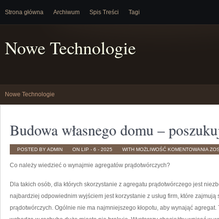
Strona główna
Archiwum
Spis Treści
Tagi
Nowe Technologie
Nowe Technologie
Budowa własnego domu – poszuku
BU
POSTED BY ADMIN
ON LIP - 6 - 2025
WITH
MOŻLIWOŚĆ KOMENTOWANIA
ZO
WŁ
DO
Co należy wiedzieć o wynajmie agregatów prądotwórczych?
–
PO
FA
Dla takich osób, dla których skorzystanie z agregatu prądotwórczego jest niezbę
najbardziej odpowiednim wyjściem jest korzystanie z usług firm, które zajmu
prądotwórczych. Ogólnie nie ma najmniejszego kłopotu, aby wynająć agregat. T