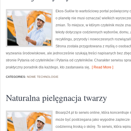
Ekos-Sułów to wartościowy portal poświęcony o
o planetę nie musi oznaczać wielkich wyrzecz
zmian. To miejsce, w którym czytelnik może zn
teksty dotyczące codziennych wyborów, domu, z
recyklingu, przyrody i nowoczesnych rozwiązań 
Strona została przygotowana z myślą o osobac
wyzwania środowiskowe, ale jednocześnie szukają treści napisanych bez zb
stronie Pytania od czytelników i Pytania od czytelników. Charakter serwisu sp
praktyczny poradnik dla każdego, kto zastanawia się,
[ Read More ]
CATEGORIES:
NOWE TECHNOLOGIE
Naturalna pielęgnacja twarzy
Bioarp24.pl to serwis online, która koncentruj
może być postrzegana jako wygodne zaplecze of
codzienną troską o skórę. To serwis, która wpi