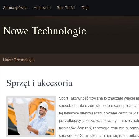
Strona główna
Archiwum
Spis Treści
Tagi
Nowe Technologie
Nowe Technologie
Sprzęt i akcesoria
Sport i aktywność fizyczna to znacznie więcej niż
sposób dbania o zdrowie, dobre samopoczucie
tej tematyce stanowi rozbudowane centrum wie
początkujący, jak i zaawansowany – może znal
treningów, ćwiczeń, zdrowego stylu życia, odż
sprawności. Serwis koncentruje się na popular