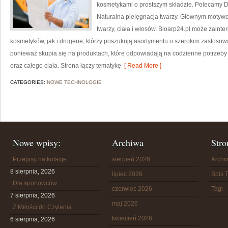
kosmetykami o prostszym składzie. Polecamy D
Naturalna pielęgnacja twarzy. Głównym motywe
twarzy, ciała i włosów. Bioarp24.pl może zain
kosmetyków, jak i drogerie, którzy poszukują asortymentu o szerokim zastosowa
ponieważ skupia się na produktach, które odpowiadają na codzienne potrzeb
oraz całego ciała. Strona łączy tematykę
[ Read More ]
CATEGORIES:
NOWE TECHNOLOGIE
Nowe wpisy:
Archiwa
Stro
Przepisy na kolacje
sierpień 2026
Arch
8 sierpnia, 2026
lipiec 2026
Spis T
Dla sportowców
czerwiec 2026
Tagi
7 sierpnia, 2026
maj 2026
Z Miłości do Czytania
kwiecień 2026
6 sierpnia, 2026