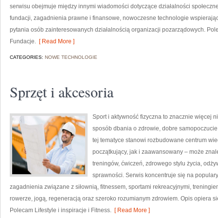
serwisu obejmuje między innymi wiadomości dotyczące działalności społecznej,
fundacji, zagadnienia prawne i finansowe, nowoczesne technologie wspierają
pytania osób zainteresowanych działalnością organizacji pozarządowych. Po
Fundacje.
[ Read More ]
CATEGORIES:
NOWE TECHNOLOGIE
Sprzęt i akcesoria
Sport i aktywność fizyczna to znacznie więcej niż
sposób dbania o zdrowie, dobre samopoczucie
tej tematyce stanowi rozbudowane centrum wie
początkujący, jak i zaawansowany – może znal
treningów, ćwiczeń, zdrowego stylu życia, odż
sprawności. Serwis koncentruje się na popular
zagadnienia związane z siłownią, fitnessem, sportami rekreacyjnymi, treningi
rowerze, jogą, regeneracją oraz szeroko rozumianym zdrowiem. Opis opiera si
Polecam Lifestyle i inspiracje i Fitness.
[ Read More ]