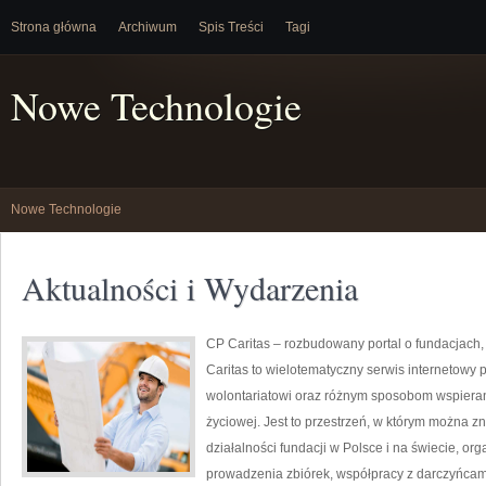
Strona główna
Archiwum
Spis Treści
Tagi
Nowe Technologie
Nowe Technologie
Aktualności i Wydarzenia
CP Caritas – rozbudowany portal o fundacjach
Caritas to wielotematyczny serwis internetowy
wolontariatowi oraz różnym sposobom wspierani
życiowej. Jest to przestrzeń, w którym można z
działalności fundacji w Polsce i na świecie, o
prowadzenia zbiórek, współpracy z darczyńcam